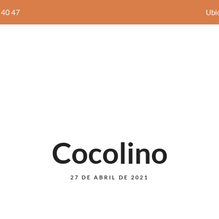
 40 47
Ubi
nicio
Menú diario
Carta
Nosotros
Blog
A
PIZZAS
SEGUNDOS
Cocolino
A
PIZZAS
SEGUNDOS
27 DE ABRIL DE 2021