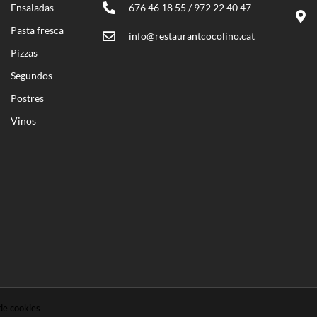
Ensaladas
676 46 18 55 / 972 22 40 47
Pasta fresca
info@restaurantcocolino.cat
Pizzas
Segundos
Postres
Vinos
 de cookies