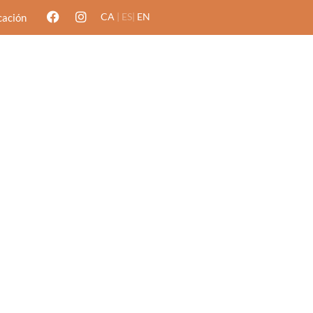
CA
| ES|
EN
cación
Reservas
Contacto
POSTRES
VINOS
POSTRES
VINOS