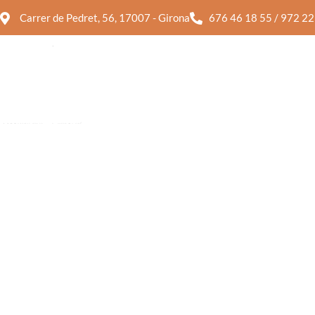
Carrer de Pedret, 56, 17007 - Girona
676 46 18 55 / 972 22
I
ENSALADAS
PASTA FRESC
ENSALADAS
PASTA FRESC