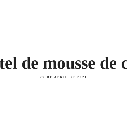
 47
Ubi
icio
Menú diario
Carta
Nosotros
Blog
A
PIZZAS
SEGUNDOS
tel de mousse de 
27 DE ABRIL DE 2021
A
PIZZAS
SEGUNDOS