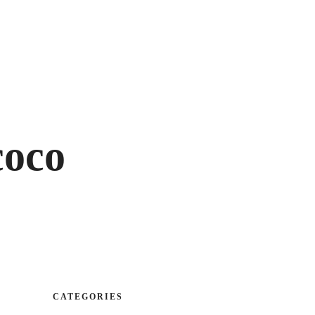
CA
| ES|
EN
cación
Reservas
Contacto
POSTRES
VINOS
coco
POSTRES
VINOS
CATEGORIES