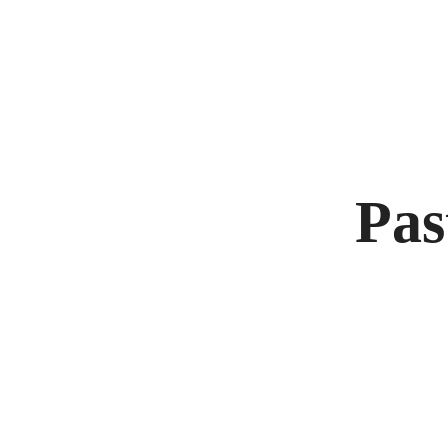
Carrer de Pedret, 56, 17007 - Girona
676 46 18 55 / 972 22 40
In
ENSALADAS
PASTA FRESC
Pas
ENSALADAS
PASTA FRESC