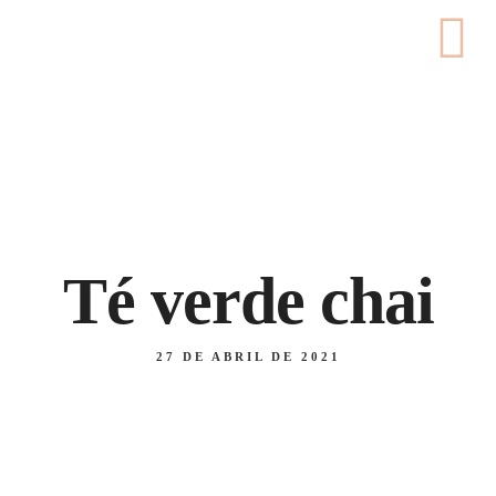
Carrer de Pedret, 56, 17007 - Girona
676 46 18 55 / 972 22 40 47
Té verde chai
27 DE ABRIL DE 2021