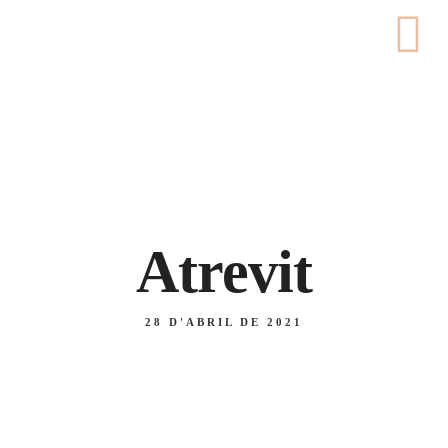
Carrer de Pedret, 56, 17007 - Girona
676 46 18 55 / 972 22 40 47
Atrevit
28 D'ABRIL DE 2021