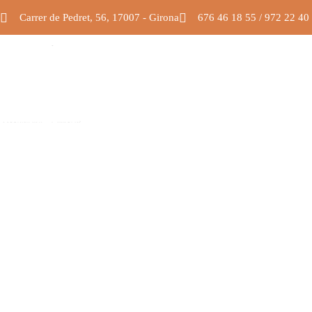
Carrer de Pedret, 56, 17007 - Girona
676 46 18 55 / 972 22 40
AMANIDES
PASTA FRESC
AMANIDES
PASTA FRESC