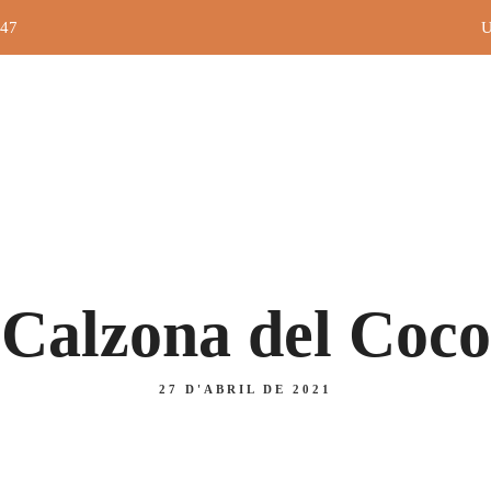
 47
U
Inici
Menú diari
Carta
Nosaltres
Blog
A
PIZZES
SEGONS
Calzona del Coco
A
PIZZES
SEGONS
27 D'ABRIL DE 2021