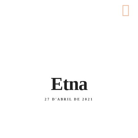
Carrer de Pedret, 56, 17007 - Girona
676 46 18 55 / 972 22 40 47
Etna
27 D'ABRIL DE 2021