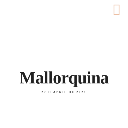
Carrer de Pedret, 56, 17007 - Girona
676 46 18 55 / 972 22 40 47
Mallorquina
27 D'ABRIL DE 2021