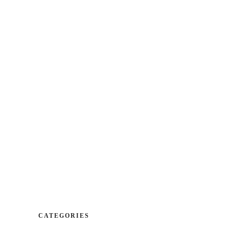
CA |
ES
|
EN
bicació
Reserves
Contactar
POSTRES
VINS
POSTRES
VINS
CATEGORIES