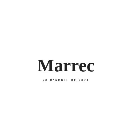
 47
U
Inici
Menú diari
Carta
Nosaltres
Blog
A
PIZZES
SEGONS
Marrec
28 D'ABRIL DE 2021
A
PIZZES
SEGONS