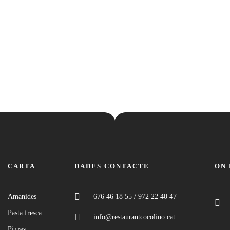
CARTA
DADES CONTACTE
ON
Amanides
676 46 18 55 / 972 22 40 47
Pasta fresca
info@restaurantcocolino.cat
Pizzes