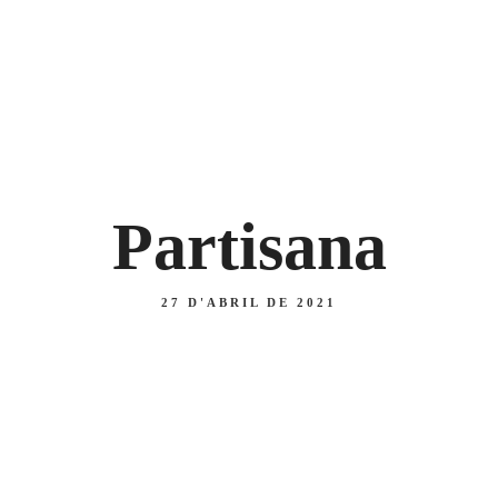
 47
U
Inici
Menú diari
Carta
Nosaltres
Blog
A
PIZZES
SEGONS
Partisana
27 D'ABRIL DE 2021
A
PIZZES
SEGONS