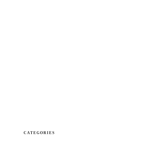
CA |
ES
|
EN
bicació
Reserves
Contactar
POSTRES
VINS
POSTRES
VINS
CATEGORIES