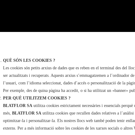
QUÈ SÓN LES COOKIES ?
Les cookies són petits arxius de dades que es reben en el terminal des del ll
ser actualitzats i recuperats. Aquests arxius s’emmagatzemen a l’ordinador de 
l’usuari, com l’idioma seleccionat, dades d’accés o personalització de la pàgi
Per exemple, des de quina pàgina ha accedit, o si ha utilitzat un «banner» pub
PER QUÈ UTILITZEM COOKIES ?
BLATFLOR SA
utilitza cookies estrictament necessàries i essencials perquè u
més,
BLATFLOR SA
utilitza cookies que recullen dades relatives a l’anàlisi
optimitzar-la i personalitzar-la. Els nostres llocs web també poden tenir enl
externs. Per a més informació sobre les cookies de les xarxes socials o altres