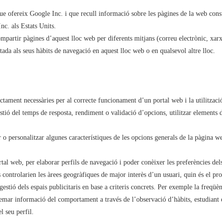
reix Google Inc. i que recull informació sobre les pàgines de la web consu
nc. als Estats Units.
mpartir pàgines d’aquest lloc web per diferents mitjans (correu electrònic, xarx
tada als seus hàbits de navegació en aquest lloc web o en qualsevol altre lloc.
ctament necessàries per al correcte funcionament d’un portal web i la utilització
estió del temps de resposta, rendiment o validació d’opcions, utilitzar elements
 o personalitzar algunes característiques de les opcions generals de la pàgina w
rtal web, per elaborar perfils de navegació i poder conèixer les preferències del
s controlarien les àrees geogràfiques de major interès d’un usuari, quin és el pr
estió dels espais publicitaris en base a criteris concrets. Per exemple la freqüèn
zemar informació del comportament a través de l’observació d’hàbits, estudiant e
l seu perfil.