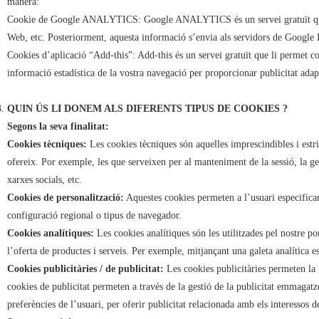
manera:
Cookie de Google ANALYTICS: Google ANALYTICS és un servei gratuït que ofe
Web, etc. Posteriorment, aquesta informació s’envia als servidors de Google I
Cookies d’aplicació “Add-this”: Add-this és un servei gratuït que li permet co
informació estadística de la vostra navegació per proporcionar publicitat adap
QUIN ÚS LI DONEM ALS DIFERENTS TIPUS DE COOKIES ?
Segons la seva finalitat:
Cookies tècniques:
Les cookies tècniques són aquelles imprescindibles i estri
ofereix. Por exemple, les que serveixen per al manteniment de la sessió, la g
xarxes socials, etc.
Cookies de personalització:
Aquestes cookies permeten a l’usuari especificar
configuració regional o tipus de navegador.
Cookies analítiques:
Les cookies analítiques són les utilitzades pel nostre po
l’oferta de productes i serveis. Per exemple, mitjançant una galeta analítica e
Cookies publicitàries / de publicitat:
Les cookies publicitàries permeten la g
cookies de publicitat permeten a través de la gestió de la publicitat emmagat
preferències de l’usuari, per oferir publicitat relacionada amb els interessos de