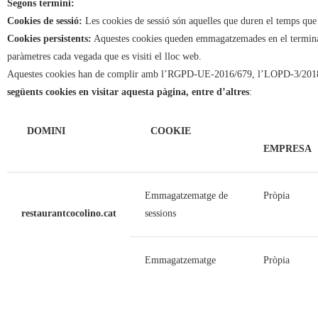
Segons termini:
Cookies de sessió:
Les cookies de sessió són aquelles que duren el temps que 
Cookies persistents:
Aquestes cookies queden emmagatzemades en el terminal de
paràmetres cada vegada que es visiti el lloc web.
Aquestes cookies han de complir amb l’RGPD-UE-2016/679, l’LOPD-3/2018, d
següents cookies en visitar aquesta pàgina, entre d’altres
:
DOMINI
COOKIE
EMPRESA
Emmagatzematge de
Pròpia
restaurantcocolino.cat
sessions
Emmagatzematge
Pròpia
local