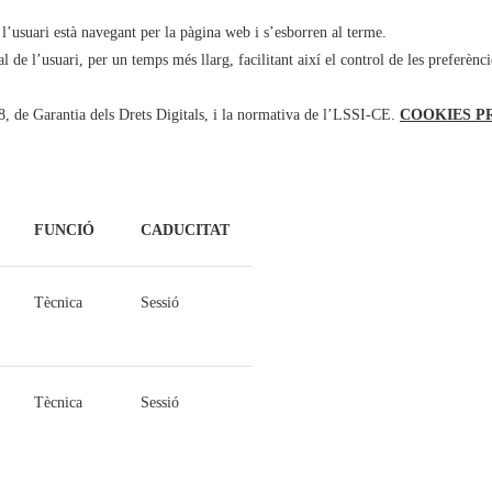
l’usuari està navegant per la pàgina web i s’esborren al terme.
 l’usuari, per un temps més llarg, facilitant així el control de les preferències
e Garantia dels Drets Digitals, i la normativa de l’LSSI-CE.
COOKIES PR
FUNCIÓ
CADUCITAT
Tècnica
Sessió
Tècnica
Sessió