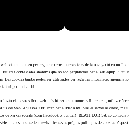
oc web visitat i s’usen per registrar certes interaccions de la navegació en un 
l’usuari i conté dades anònims que no són perjudicials per al seu equip. S’utilit
na. Les cookies també poden ser utilitzades per registrar informació anònima so
licitari per arribar-hi.
tilitzin els nostres llocs web i els hi permetin moure’s lliurement, utilitzar àre
 d’ús del web. Aquestes s’utilitzen per ajudar a millorar el servei al client, mesu
laços de xarxes socials (com Facebook o Twitter).
BLATFLOR SA
no controla l
 Webs alienes, aconsellem revisar les seves pròpies polítiques de cookies. Aquest