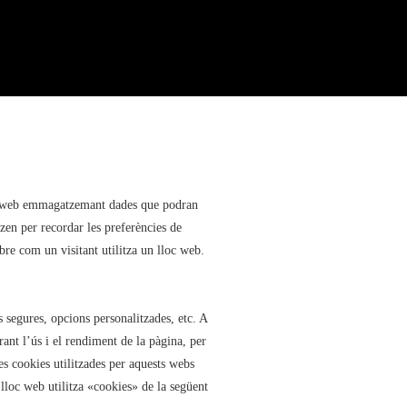
lloc web emmagatzemant dades que podran
zen per recordar les preferències de
bre com un visitant utilitza un lloc web.
es segures, opcions personalitzades, etc. A
rant l’ús i el rendiment de la pàgina, per
es cookies utilitzades per aquests webs
 lloc web utilitza «cookies» de la següent