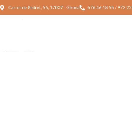
Carrer de Pedret, 56, 17007 - Girona
676 46 18 55 / 972 22
AMANIDES
PASTA FRESC
AMANIDES
PASTA FRESC