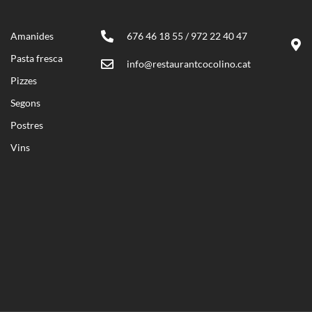
Amanides
676 46 18 55 / 972 22 40 47
Pasta fresca
info@restaurantcocolino.cat
Pizzes
Segons
Postres
Vins