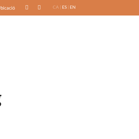
CA |
ES
|
EN
bicació
Reserves
Contactar
POSTRES
VINS
g
POSTRES
VINS