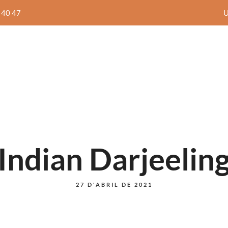
 40 47
U
Inici
Menú diari
Carta
Nosaltres
Blog
A
PIZZES
SEGONS
Indian Darjeelin
A
PIZZES
SEGONS
27 D'ABRIL DE 2021