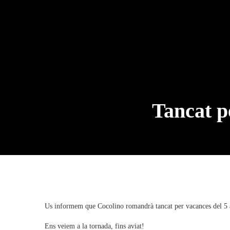
Tancat p
Us informem que Cocolino romandrà tancat per vacances del 5 
Ens veiem a la tornada, fins aviat!