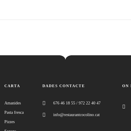
CARTA
DADES CONTACTE
ON
Amanides
676 46 18 55 / 972 22 40 47
Pasta fresca
info@restaurantcocolino.cat
Pizzes